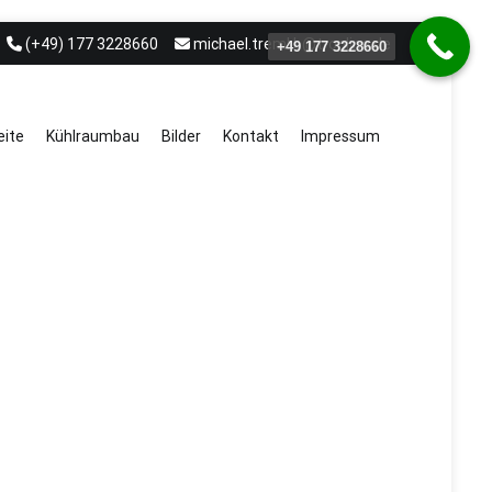
(+49) 177 3228660
michael.treml.b@t-online.de
+49 177 3228660
eite
Kühlraumbau
Bilder
Kontakt
Impressum