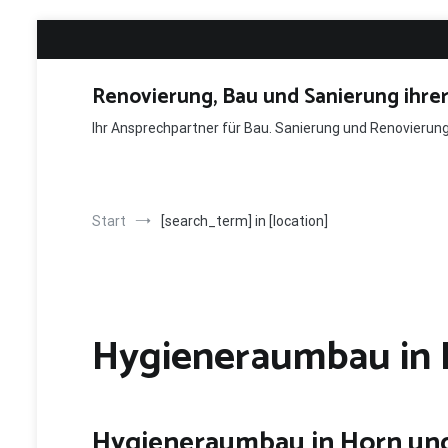
Zum
Inhalt
springen
Renovierung, Bau und Sanierung ihre
Ihr Ansprechpartner für Bau. Sanierung und Renovieru
Start
[search_term] in [location]
Hygieneraumbau in 
Hygieneraumbau in Horn u