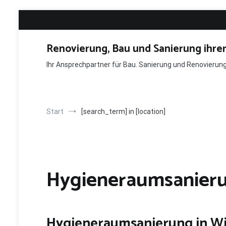
Zum
Inhalt
springen
Renovierung, Bau und Sanierung ihre
Ihr Ansprechpartner für Bau. Sanierung und Renovieru
Start
[search_term] in [location]
Hygieneraumsanieru
Hygieneraumsanierung in 