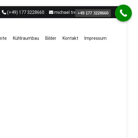
(+49) 177 3228660
michael.treml.b@t-online.de
+49 177 3228660
eite
Kühlraumbau
Bilder
Kontakt
Impressum