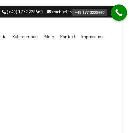
(+49) 177 3228660
michael.treml.b@t-online.de
+49 177 3228660
eite
Kühlraumbau
Bilder
Kontakt
Impressum