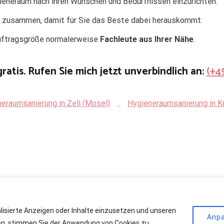
gieneraum nach ihren Wünschen und Bedürfnissen einzurichten.
d zusammen, damit für Sie das Beste dabei herauskommt.
Auftragsgröße normalerweise
Fachleute aus Ihrer Nähe
.
gratis. Rufen Sie mich jetzt unverbindlich an:
(+4
eraumsanierung in Zell (Mosel)
.
Hygieneraumsanierung in K
alisierte Anzeigen oder Inhalte einzusetzen und unseren
r Kühlräume
. All rights reserved. Theme:
Cenote
by ThemeGrill. Powere
Anp
cken, stimmen Sie der Anwendung von Cookies zu.