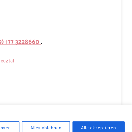
9) 177 3228660
.
reuztal
d by
WordPress
.
assen
Alles ablehnen
Alle akzeptieren