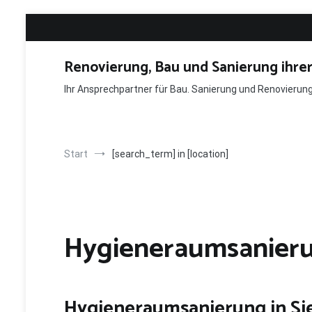
Zum
Inhalt
springen
Renovierung, Bau und Sanierung ihre
Ihr Ansprechpartner für Bau. Sanierung und Renovieru
Start
[search_term] in [location]
Hygieneraumsanieru
Hygieneraumsanierung in S