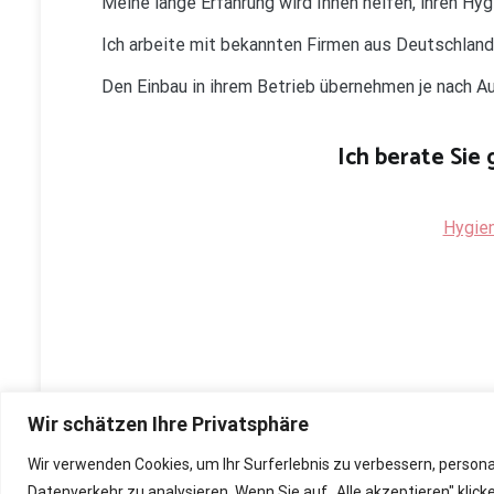
Meine lange Erfahrung wird Ihnen helfen, ihren Hy
Ich arbeite mit bekannten Firmen aus Deutschlan
Den Einbau in ihrem Betrieb übernehmen je nach 
Ich berate Sie 
Hygien
Wir schätzen Ihre Privatsphäre
Wir verwenden Cookies, um Ihr Surferlebnis zu verbessern, person
Copyright © 2026
Renovierung, Bau und Sanierung ihre
Datenverkehr zu analysieren. Wenn Sie auf „Alle akzeptieren" kli