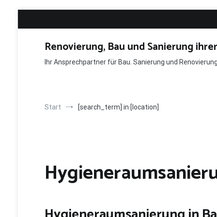
Zum
Inhalt
springen
Renovierung, Bau und Sanierung ihre
Ihr Ansprechpartner für Bau. Sanierung und Renovieru
Start
[search_term] in [location]
Hygieneraumsanieru
Hygieneraumsanierung in B