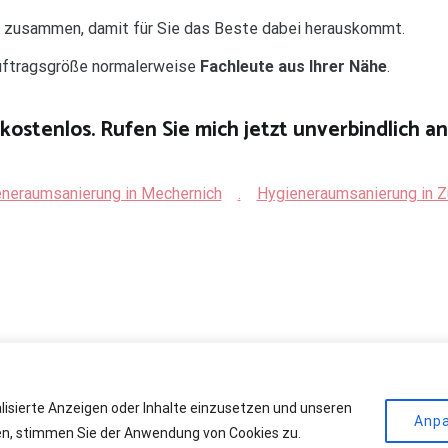
d zusammen, damit für Sie das Beste dabei herauskommt.
Auftragsgröße normalerweise
Fachleute aus Ihrer Nähe
.
kostenlos. Rufen Sie mich jetzt unverbindlich an
neraumsanierung in Mechernich
.
Hygieneraumsanierung in Z
alisierte Anzeigen oder Inhalte einzusetzen und unseren
r Kühlräume
. All rights reserved. Theme:
Cenote
by ThemeGrill. Powere
Anp
cken, stimmen Sie der Anwendung von Cookies zu.