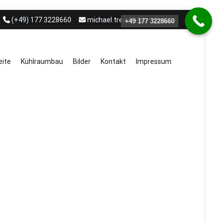
(+49) 177 3228660
michael.treml.b@t-online.de
+49 177 3228660
eite
Kühlraumbau
Bilder
Kontakt
Impressum