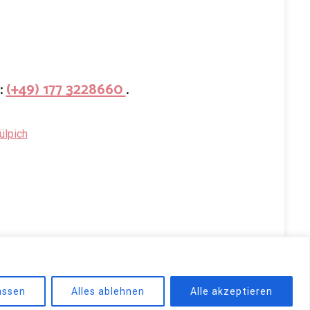
:
(+49) 177 3228660
.
ülpich
d by
WordPress
.
assen
Alles ablehnen
Alle akzeptieren