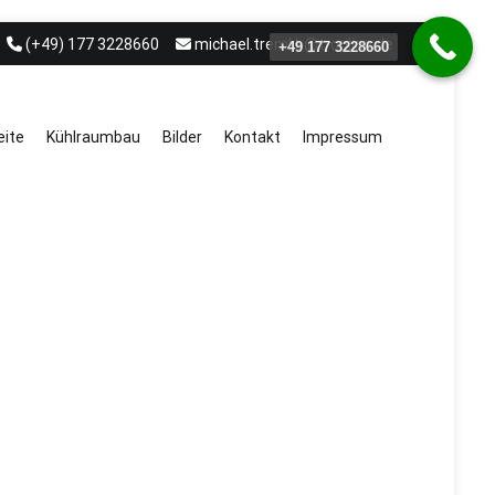
(+49) 177 3228660
michael.treml.b@t-online.de
+49 177 3228660
eite
Kühlraumbau
Bilder
Kontakt
Impressum