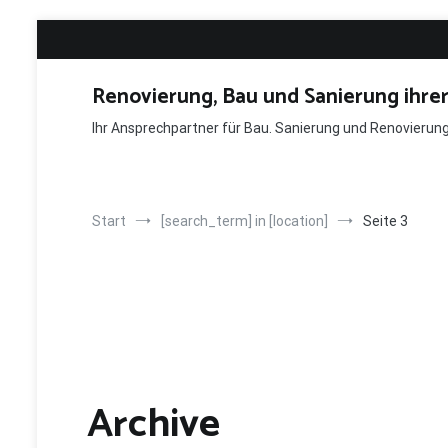
Zum
Inhalt
springen
Renovierung, Bau und Sanierung ihre
Ihr Ansprechpartner für Bau. Sanierung und Renovieru
Start
[search_term] in [location]
Seite 3
Archive