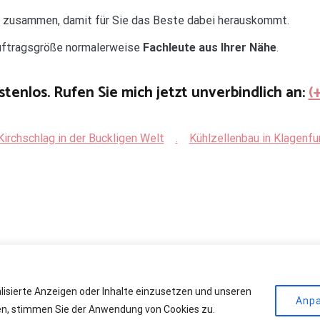
d zusammen, damit für Sie das Beste dabei herauskommt.
Auftragsgröße normalerweise
Fachleute aus Ihrer Nähe
.
stenlos. Rufen Sie mich jetzt unverbindlich an:
(
Kirchschlag in der Buckligen Welt
.
Kühlzellenbau in Klagenf
alisierte Anzeigen oder Inhalte einzusetzen und unseren
r Kühlräume
. All rights reserved. Theme:
Cenote
by ThemeGrill. Powere
Anp
cken, stimmen Sie der Anwendung von Cookies zu.