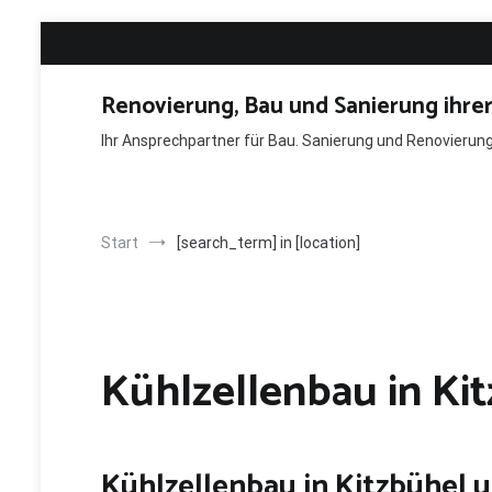
Zum
Inhalt
springen
Renovierung, Bau und Sanierung ihre
Ihr Ansprechpartner für Bau. Sanierung und Renovieru
Start
[search_term] in [location]
Kühlzellenbau in Ki
Kühlzellenbau in Kitzbühel