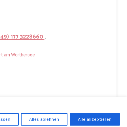
+49) 177 3228660
.
urt am Wörthersee
d by
WordPress
.
assen
Alles ablehnen
Alle akzeptieren