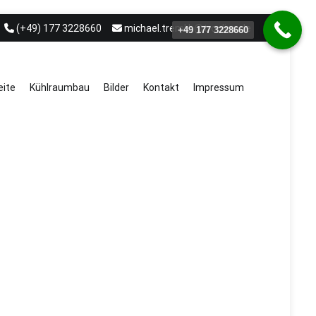
(+49) 177 3228660
michael.treml.b@t-online.de
+49 177 3228660
eite
Kühlraumbau
Bilder
Kontakt
Impressum