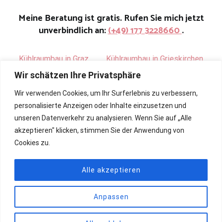
Meine Beratung ist gratis. Rufen Sie mich jetzt
unverbindlich an:
(+49) 177 3228660
.
Kühlraumbau in Graz
.
Kühlraumbau in Grieskirchen
Wir schätzen Ihre Privatsphäre
Wir verwenden Cookies, um Ihr Surferlebnis zu verbessern,
personalisierte Anzeigen oder Inhalte einzusetzen und
unseren Datenverkehr zu analysieren. Wenn Sie auf „Alle
akzeptieren" klicken, stimmen Sie der Anwendung von
Cookies zu.
Alle akzeptieren
Anpassen
Copyright © 2026
Renovierung, Bau und Sanierung ihrer
Kühlräume
. All rights reserved. Theme:
Cenote
by ThemeGrill.
Powered by
WordPress
.