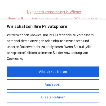
Hygieneraumsanierung in Wiener
Neustadt
.
Hygieneraumsanierung in Wilhelmsburg
Wir schätzen Ihre Privatsphäre
Wir verwenden Cookies, um Ihr Surferlebnis zu verbessern,
personalisierte Anzeigen oder Inhalte einzusetzen und
unseren Datenverkehr zu analysieren. Wenn Sie auf „Alle
akzeptieren" klicken, stimmen Sie der Anwendung von
Cookies zu.
Alle akzeptieren
Anpassen
Copyright © 2026
Renovierung, Bau und Sanierung ihrer
Kühlräume
. All rights reserved. Theme:
Cenote
by ThemeGrill.
Powered by
WordPress
.
Alles ablehnen