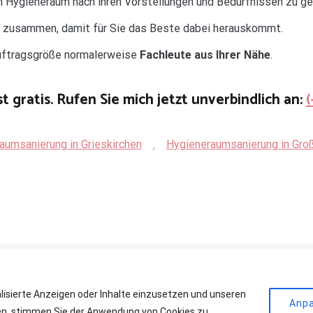
ren Hygieneraum nach ihren Vorstellungen und Bedürfnissen zu ge
d zusammen, damit für Sie das Beste dabei herauskommt.
Auftragsgröße normalerweise
Fachleute aus Ihrer Nähe
.
t gratis. Rufen Sie mich jetzt unverbindlich an:
aumsanierung in Grieskirchen
.
Hygieneraumsanierung in Gro
alisierte Anzeigen oder Inhalte einzusetzen und unseren
r Kühlräume
. All rights reserved. Theme:
Cenote
by ThemeGrill. Powere
Anp
cken, stimmen Sie der Anwendung von Cookies zu.