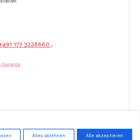
stalten.
(+49) 177 3228660
.
ß Gerungs
d by
WordPress
.
assen
Alles ablehnen
Alle akzeptieren