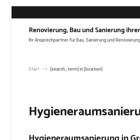
Zum
Inhalt
springen
Renovierung, Bau und Sanierung ihre
Ihr Ansprechpartner für Bau. Sanierung und Renovieru
Start
[search_term] in [location]
Hygieneraumsanieru
Hygieneraumsanierung in G