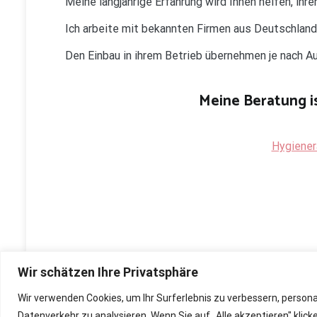
Meine langjährige Erfahrung wird Ihnen helfen, ih
Ich arbeite mit bekannten Firmen aus Deutschlan
Den Einbau in ihrem Betrieb übernehmen je nach 
Meine Beratung is
Hygiener
Wir schätzen Ihre Privatsphäre
Wir verwenden Cookies, um Ihr Surferlebnis zu verbessern, person
Copyright © 2026
Renovierung, Bau und Sanierung ihre
Datenverkehr zu analysieren. Wenn Sie auf „Alle akzeptieren" kli