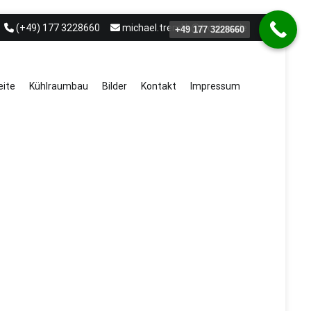
(+49) 177 3228660
michael.treml.b@t-online.de
+49 177 3228660
eite
Kühlraumbau
Bilder
Kontakt
Impressum