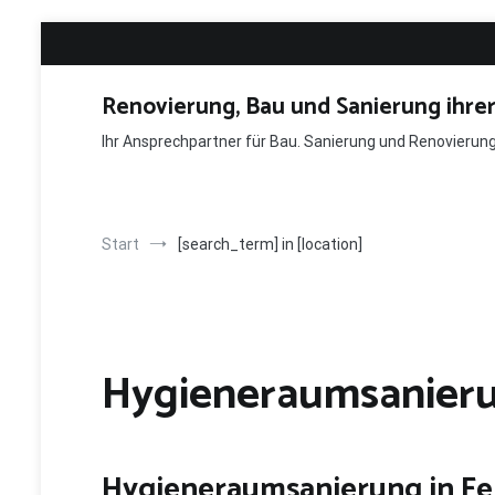
Zum
Inhalt
springen
Renovierung, Bau und Sanierung ihre
Ihr Ansprechpartner für Bau. Sanierung und Renovieru
Start
[search_term] in [location]
Hygieneraumsanierun
Hygieneraumsanierung in F