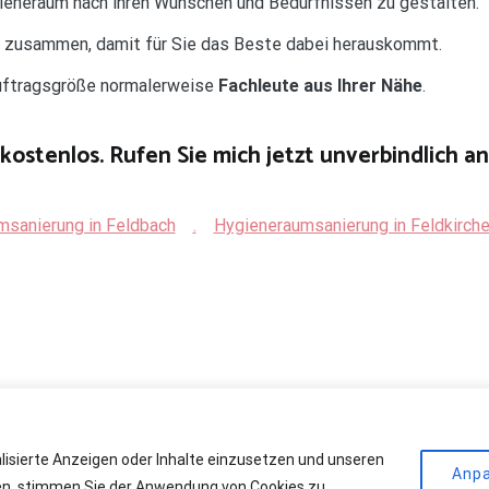
ygieneraum nach ihren Wünschen und Bedürfnissen zu gestalten.
d zusammen, damit für Sie das Beste dabei herauskommt.
Auftragsgröße normalerweise
Fachleute aus Ihrer Nähe
.
kostenlos. Rufen Sie mich jetzt unverbindlich an
msanierung in Feldbach
.
Hygieneraumsanierung in Feldkirche
alisierte Anzeigen oder Inhalte einzusetzen und unseren
r Kühlräume
. All rights reserved. Theme:
Cenote
by ThemeGrill. Powere
Anp
cken, stimmen Sie der Anwendung von Cookies zu.