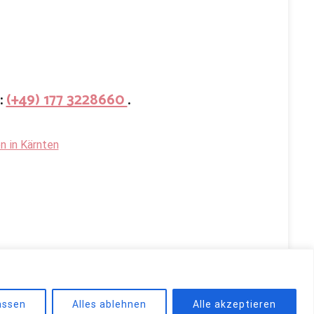
:
(+49) 177 3228660
.
n in Kärnten
d by
WordPress
.
assen
Alles ablehnen
Alle akzeptieren