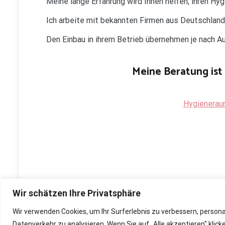
Meine lange Erfahrung wird Ihnen helfen, ihren H
Ich arbeite mit bekannten Firmen aus Deutschlan
Den Einbau in ihrem Betrieb übernehmen je nach 
Meine Beratung ist 
Hygienerau
Wir schätzen Ihre Privatsphäre
Wir verwenden Cookies, um Ihr Surferlebnis zu verbessern, person
Copyright © 2026
Renovierung, Bau und Sanierung ihre
Datenverkehr zu analysieren. Wenn Sie auf „Alle akzeptieren" kli