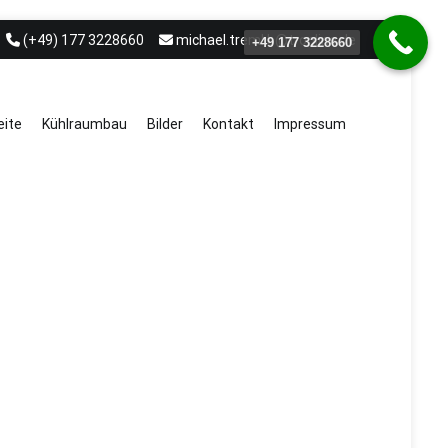
(+49) 177 3228660
michael.treml.b@t-online.de
+49 177 3228660
eite
Kühlraumbau
Bilder
Kontakt
Impressum