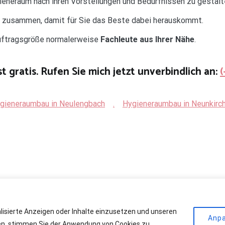
gieneraum nach ihren Vorstellungen und Bedürfnissen zu gestalt
d zusammen, damit für Sie das Beste dabei herauskommt.
Auftragsgröße normalerweise
Fachleute aus Ihrer Nähe
.
t gratis. Rufen Sie mich jetzt unverbindlich an:
gieneraumbau in Neulengbach
.
Hygieneraumbau in Neunkirc
alisierte Anzeigen oder Inhalte einzusetzen und unseren
r Kühlräume
. All rights reserved. Theme:
Cenote
by ThemeGrill. Powere
Anp
cken, stimmen Sie der Anwendung von Cookies zu.