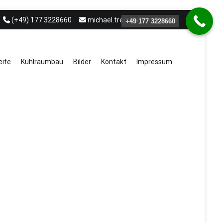
(+49) 177 3228660
michael.treml.b@t-online.de
+49 177 3228660
eite
Kühlraumbau
Bilder
Kontakt
Impressum