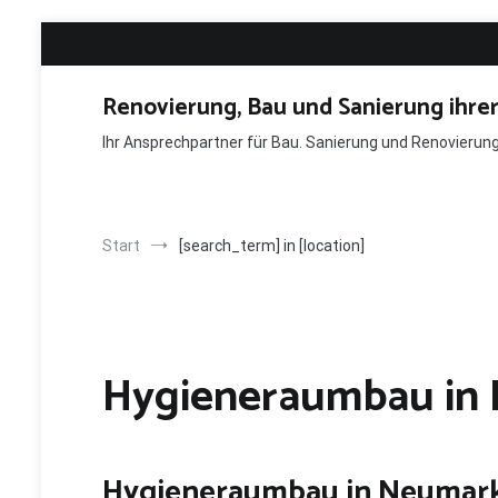
Zum
Inhalt
springen
Renovierung, Bau und Sanierung ihre
Ihr Ansprechpartner für Bau. Sanierung und Renovieru
Start
[search_term] in [location]
Hygieneraumbau in 
Hygieneraumbau in Neumar