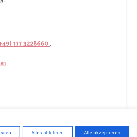
en.
(+49) 177 3228660
.
hen
d by
WordPress
.
assen
Alles ablehnen
Alle akzeptieren