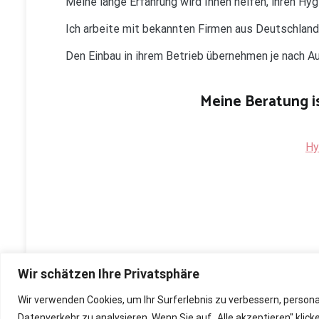
Meine lange Erfahrung wird Ihnen helfen, ihren Hy
Ich arbeite mit bekannten Firmen aus Deutschlan
Den Einbau in ihrem Betrieb übernehmen je nach 
Meine Beratung is
Hy
Wir schätzen Ihre Privatsphäre
Wir verwenden Cookies, um Ihr Surferlebnis zu verbessern, person
Copyright © 2026
Renovierung, Bau und Sanierung ihre
Datenverkehr zu analysieren. Wenn Sie auf „Alle akzeptieren" kli