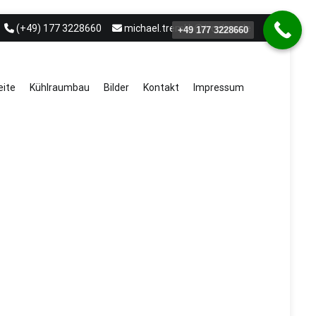
(+49) 177 3228660
michael.treml.b@t-online.de
+49 177 3228660
eite
Kühlraumbau
Bilder
Kontakt
Impressum