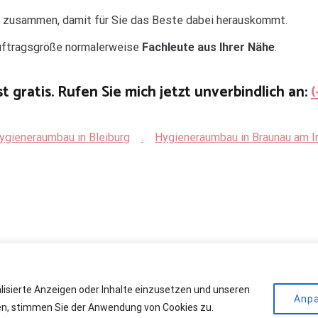
d zusammen, damit für Sie das Beste dabei herauskommt.
Auftragsgröße normalerweise
Fachleute aus Ihrer Nähe
.
t gratis. Rufen Sie mich jetzt unverbindlich an:
ygieneraumbau in Bleiburg
.
Hygieneraumbau in Braunau am I
alisierte Anzeigen oder Inhalte einzusetzen und unseren
r Kühlräume
. All rights reserved. Theme:
Cenote
by ThemeGrill. Powere
Anp
cken, stimmen Sie der Anwendung von Cookies zu.