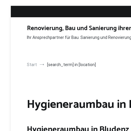
Zum
Inhalt
springen
Renovierung, Bau und Sanierung ihre
Ihr Ansprechpartner für Bau. Sanierung und Renovieru
Start
[search_term] in [location]
Hygieneraumbau in 
Hygieneraumbau in Bluden