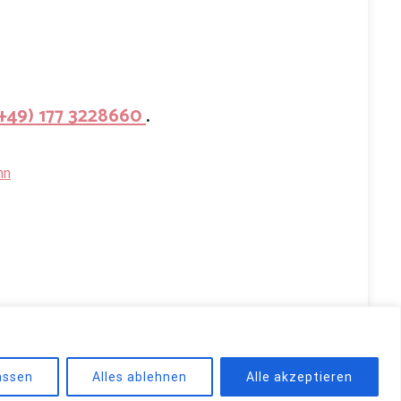
(+49) 177 3228660
.
nn
d by
WordPress
.
assen
Alles ablehnen
Alle akzeptieren